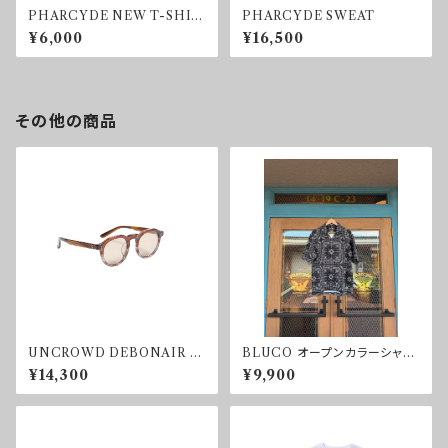
PHARCYDE NEW T-SHIR
PHARCYDE SWEAT
TS
¥6,000
¥16,500
その他の商品
UNCROWD DEBONAIR S
BLUCO オープンカラーシャツ
UNGLASS BLOWN
-BANDANA-
¥14,300
¥9,900