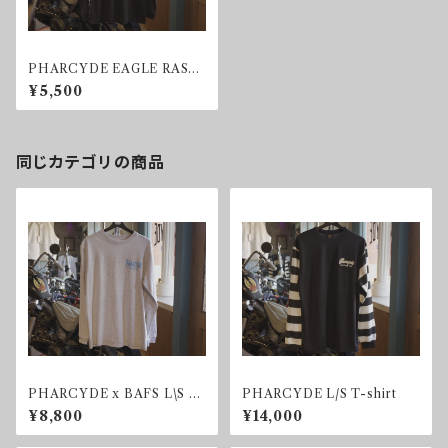
PHARCYDE EAGLE RASH
GUARD CHECKER
¥5,500
同じカテゴリの商品
PHARCYDE x BAFS L\S T-
PHARCYDE L/S T-shirt
shirt
¥8,800
¥14,000