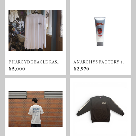
PHARCYDE EAGLE RASH
ANARCHYS FACTORY / D
GUARD
EVIL GEL
¥5,000
¥2,970