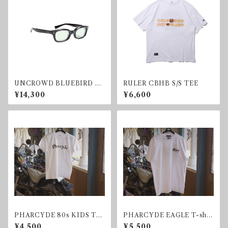
UNCROWD BLUEBIRD SU
RULER CBHB S/S TEE
NGLASS LIGHTGREEN
¥14,300
¥6,600
PHARCYDE 80s KIDS T-s
PHARCYDE EAGLE T-shir
hirt
t
¥4,500
¥5,500