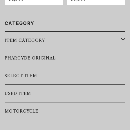
CATEGORY
ITEM CATEGORY
LEATHER JACKET
PHARCYDE ORIGINAL
JACKET
SELECT ITEM
VEST
USED ITEM
SWEAT
MOTORCYCLE
HOODIE