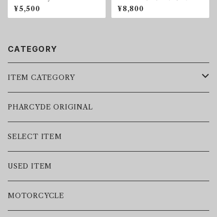
ACTUS-
¥5,500
¥8,800
CATEGORY
ITEM CATEGORY
LEATHER JACKET
PHARCYDE ORIGINAL
JACKET
SELECT ITEM
VEST
USED ITEM
SWEAT
MOTORCYCLE