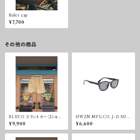
Ruler cap
¥7,700
その他の商品
BLUCO スラントカーゴショー
HWZN.MFG.CO. J-D SUN
ツ
GLASS SMOKE
¥9,900
¥6,600