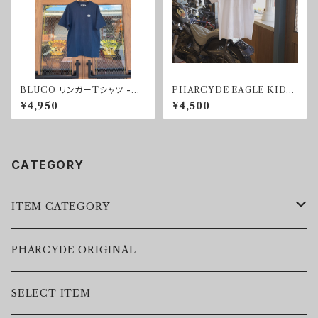
BLUCO リンガーTシャツ -HE
PHARCYDE EAGLE KIDS
X PATCH-
T-shirt
¥4,950
¥4,500
CATEGORY
ITEM CATEGORY
LEATHER JACKET
PHARCYDE ORIGINAL
JACKET
SELECT ITEM