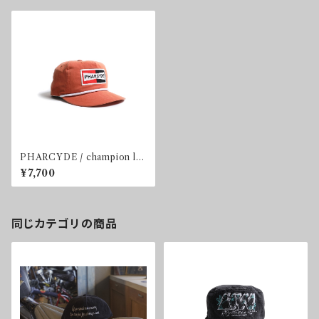
PHARCYDE / champion lo
go cap
¥7,700
同じカテゴリの商品