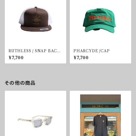
RUTHLESS / SNAP BACK
PHARCYDE /CAP
CAP
¥7,700
¥7,700
その他の商品