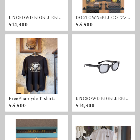
UNCROWD BIGBLUEBIR
DOGTOWN×BLUCO ワンポ
D SUNGLASS CREAR
イントTシャツ
¥14,300
¥5,500
FreePharcyde T-shirts
UNCROWD BIGBLUEBIR
D SUNGLASS BLACK/SM
¥5,500
¥14,300
OKE