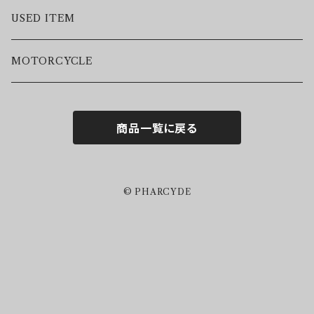
VEST
USED ITEM
SWEAT
MOTORCYCLE
HOODIE
商品一覧に戻る
S/S TEE
L/S TEE
© PHARCYDE
S/S SHIRTS
L/S SHIRTS