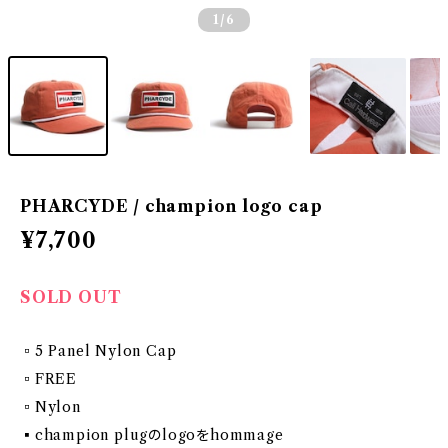
1
/6
PHARCYDE / champion logo cap
¥7,700
SOLD OUT
▫️5 Panel Nylon Cap
▫️FREE
▫️Nylon
▪️champion plugのlogoをhommage