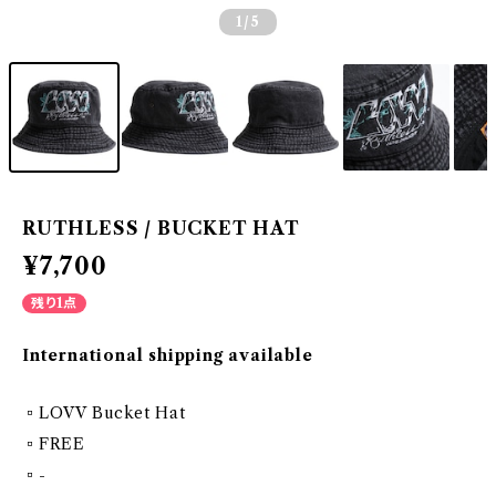
1
/5
RUTHLESS / BUCKET HAT
¥7,700
残り1点
International shipping available
▫️LOVV Bucket Hat
▫️FREE
▫️-