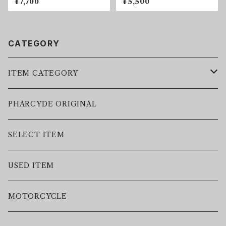
¥7,700
¥5,500
CATEGORY
ITEM CATEGORY
LEATHER JACKET
PHARCYDE ORIGINAL
JACKET
SELECT ITEM
VEST
USED ITEM
SWEAT
MOTORCYCLE