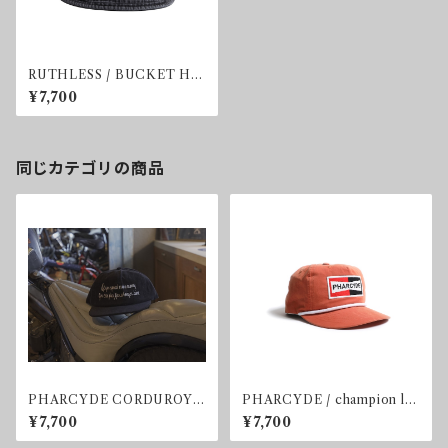
RUTHLESS / BUCKET HA
T
¥7,700
同じカテゴリの商品
PHARCYDE CORDUROY
PHARCYDE / champion lo
CAP
go cap
¥7,700
¥7,700