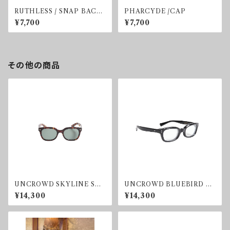
RUTHLESS / SNAP BACK
PHARCYDE /CAP
CAP
¥7,700
¥7,700
その他の商品
UNCROWD SKYLINE SU
UNCROWD BLUEBIRD SU
NGLASS GREEN
NGLASS CLEAR
¥14,300
¥14,300