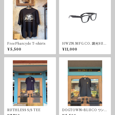
FreePharcyde T-shirts
HWZN.MFG.CO. 調光SUN
GLASS
¥5,500
¥11,000
RUTHLESS S/S TEE
DOGTOWN×BLUCO ワンポ
イントTシャツ