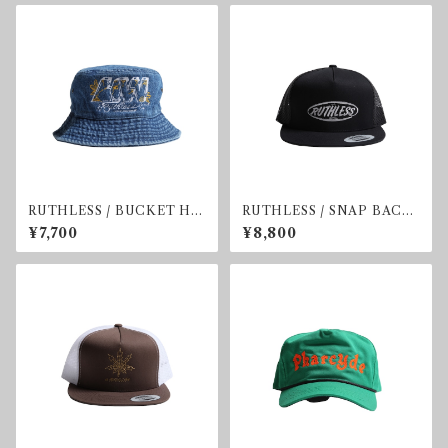
RUTHLESS / BUCKET HA
RUTHLESS / SNAP BACK
T
CAP
¥7,700
¥8,800