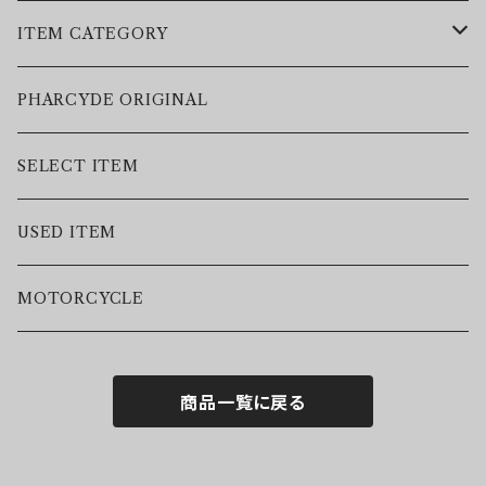
ITEM CATEGORY
LEATHER JACKET
PHARCYDE ORIGINAL
JACKET
SELECT ITEM
VEST
USED ITEM
SWEAT
MOTORCYCLE
HOODIE
商品一覧に戻る
S/S TEE