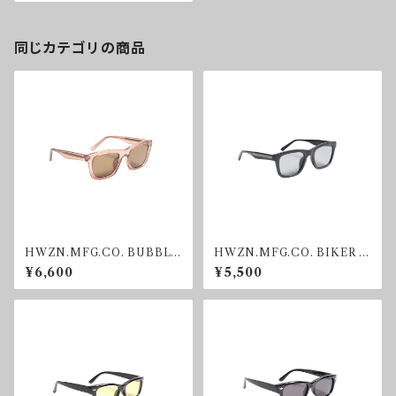
同じカテゴリの商品
HWZN.MFG.CO. BUBBLE
HWZN.MFG.CO. BIKER S
GUM SUNGRASS
HADE GREY
¥6,600
¥5,500