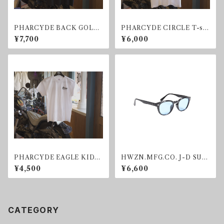
PHARCYDE BACK GOLD
PHARCYDE CIRCLE T-shi
T-shirt
rt
¥7,700
¥6,000
PHARCYDE EAGLE KIDS
HWZN.MFG.CO. J-D SUN
T-shirt
GLASS BLUE
¥4,500
¥6,600
CATEGORY