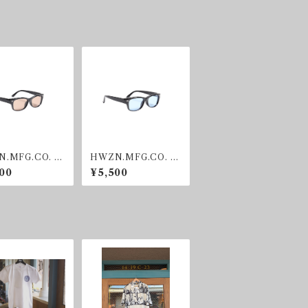
.MFG.CO. BI
HWZN.MFG.CO. BI
SHADE BROW
KER SHADE BLUE
00
¥5,500