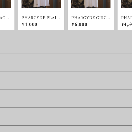
BACK
PHARCYDE PLAIN
PHARCYDE CIRCL
PHAR
POCKET T-shirt
E T-shirt
E KID
¥4,000
¥6,000
¥4,5