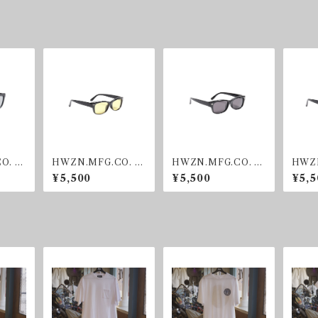
O. BI
HWZN.MFG.CO. BI
HWZN.MFG.CO. BI
HWZN
GREY
KER SHADE YELLO
KER SHADE SMOK
KER 
¥5,500
¥5,500
¥5,5
W
E
N