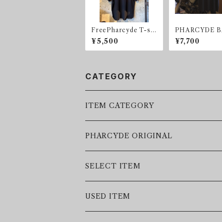
FreePharcyde T-shi
PHARCYDE 
rts
GOLD T-shirt
¥5,500
¥7,700
CATEGORY
ITEM CATEGORY
LEATHER JACKET
PHARCYDE ORIGINAL
JACKET
SELECT ITEM
VEST
USED ITEM