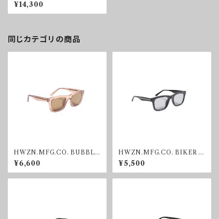
D SUNGLASS SMOKE
¥14,300
同じカテゴリの商品
HWZN.MFG.CO. BUBBLE
HWZN.MFG.CO. BIKER S
GUM SUNGRASS
HADE GREY
¥6,600
¥5,500