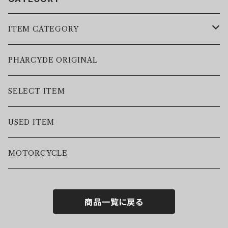
ITEM CATEGORY
LEATHER JACKET
PHARCYDE ORIGINAL
JACKET
SELECT ITEM
VEST
USED ITEM
SWEAT
MOTORCYCLE
HOODIE
商品一覧に戻る
S/S TEE