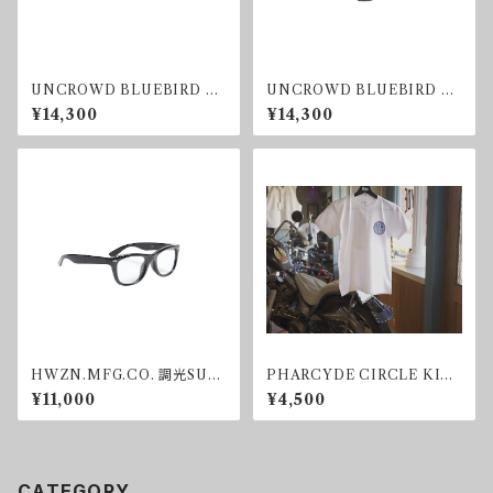
UNCROWD BLUEBIRD SU
UNCROWD BLUEBIRD SU
NGLASS SMOKE
NGLASS LIGHTGREEN
¥14,300
¥14,300
HWZN.MFG.CO. 調光SUN
PHARCYDE CIRCLE KIDS
GLASS
T-shirt
¥11,000
¥4,500
CATEGORY