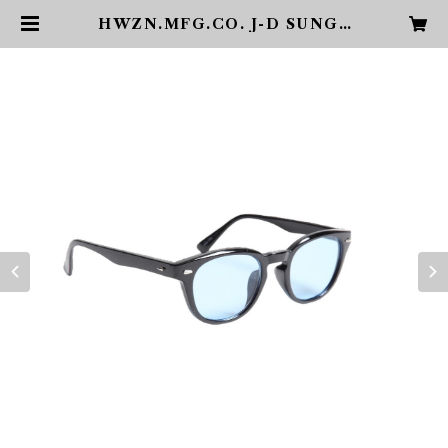
HWZN.MFG.CO. J-D SUNGL
ASS BLUE | PHARCYDE