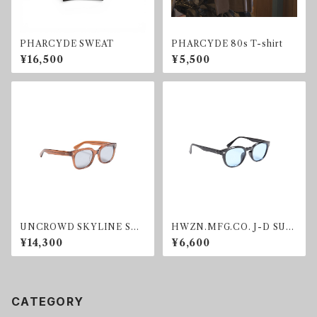
PHARCYDE SWEAT
PHARCYDE 80s T-shirt
¥16,500
¥5,500
UNCROWD SKYLINE SU
HWZN.MFG.CO. J-D SUN
NGLASS SMOKE
GLASS BLUE
¥14,300
¥6,600
CATEGORY