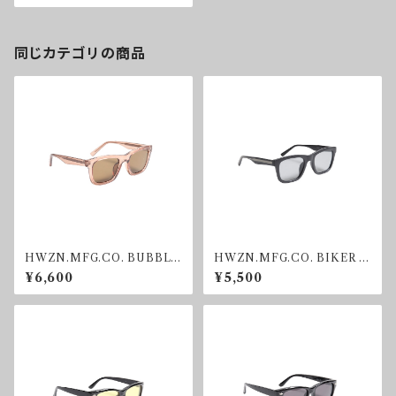
同じカテゴリの商品
HWZN.MFG.CO. BUBBLE
HWZN.MFG.CO. BIKER S
GUM SUNGRASS
HADE GREY
¥6,600
¥5,500