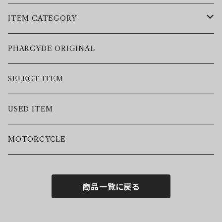
ITEM CATEGORY
LEATHER JACKET
PHARCYDE ORIGINAL
JACKET
SELECT ITEM
VEST
USED ITEM
SWEAT
MOTORCYCLE
HOODIE
商品一覧に戻る
S/S TEE