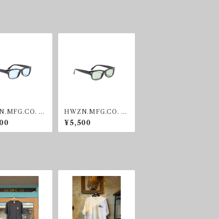
.MFG.CO. BI
HWZN.MFG.CO. BI
SHADE BLUE
KER SHADE GREE
00
¥5,500
N