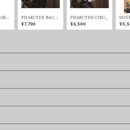
IGBL
PHARCYDE BACK
PHARCYDE CIRCL
DOG
GLAS
GOLD T-shirt
E KIDS T-shirt
O ワ
¥7,700
¥4,500
¥5,5
EAR