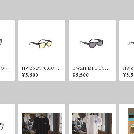
O. BI
HWZN.MFG.CO. BI
HWZN.MFG.CO. BI
HWZN
GREY
KER SHADE YELLO
KER SHADE SMOK
KER 
¥5,500
¥5,500
¥5,5
W
E