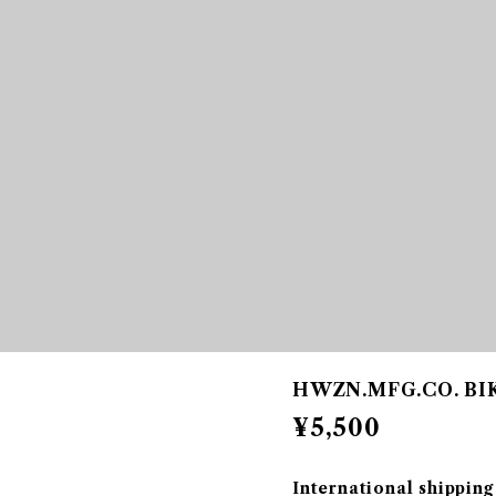
HWZN.MFG.CO. BI
¥5,500
International shipping