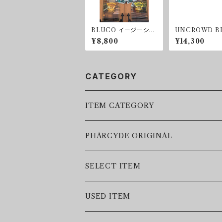
BLUCO イージーショ
UNCROWD B
ーツ -CACTUS-
UEBIRD SUN
¥8,800
¥14,300
S BLACK/CL
CATEGORY
ITEM CATEGORY
LEATHER JACKET
PHARCYDE ORIGINAL
JACKET
SELECT ITEM
VEST
USED ITEM