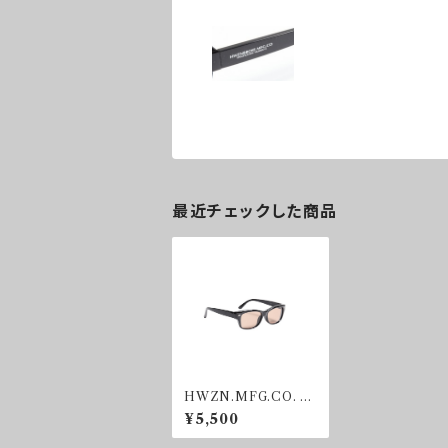
最近チェックした商品
HWZN.MFG.CO. BI
KER SHADE BROW
¥5,500
N