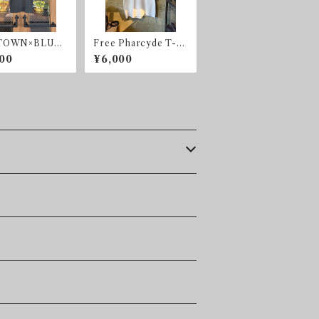
TOWN×BLUC
Free Pharcyde T-sh
ンポイントTシャツ
irt
00
¥6,000