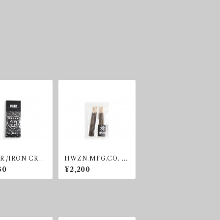
R /IRON CRO
HWZN.MFG.CO. /O
IR FRESHNER
RGANIC INCENSE
30
¥2,200
STICK