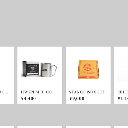
ACT
HWZN.MFG.CO. /S
STANCE /SOX SET
RULE
FIGU
TAINLESS MUG
SS A
¥4,400
¥9,000
¥1,4