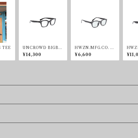
S TEE
UNCROWD BIGBL
HWZN.MFG.CO. J-
HWZN
UEBIRD SUNGLAS
D SUNGLASS GREY
光SU
¥14,300
¥6,600
¥11,
S BLACK/CLEAR