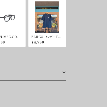
.MFG.CO. 調
BLUCO リンガーTシ
NGLASS
ャツ -HEX PATCH-
000
¥4,950