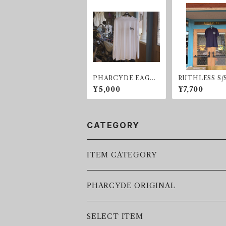
PHARCYDE EAGLE
RUTHLESS S/
RASH GUARD
¥5,000
¥7,700
CATEGORY
ITEM CATEGORY
LEATHER JACKET
PHARCYDE ORIGINAL
JACKET
SELECT ITEM