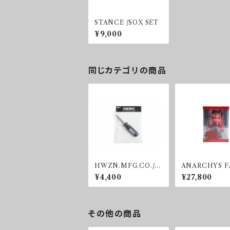
STANCE /SOX SET
¥9,000
同じカテゴリの商品
HWZN.MFG.CO./M
ANARCHYS F
ulti-bit screwdriver.
ORY / DEVIL 
¥4,400
¥27,800
RE
その他の商品