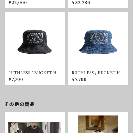
¥22,000
¥32,780
RUTHLESS / BUCKET HA
RUTHLESS / BUCKET HA
T
T
¥7,700
¥7,700
その他の商品