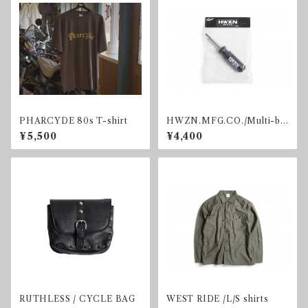
PHARCYDE 80s T-shirt
HWZN.MFG.CO./Multi-bit
screwdriver.
¥5,500
¥4,400
RUTHLESS / CYCLE BAG
WEST RIDE /L/S shirts