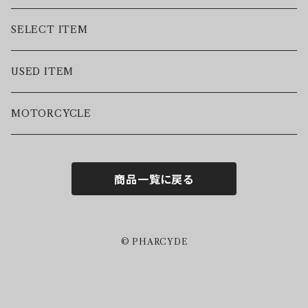
JACKET
SELECT ITEM
VEST
USED ITEM
SWEAT
MOTORCYCLE
HOODIE
商品一覧に戻る
S/S TEE
L/S TEE
© PHARCYDE
S/S SHIRTS