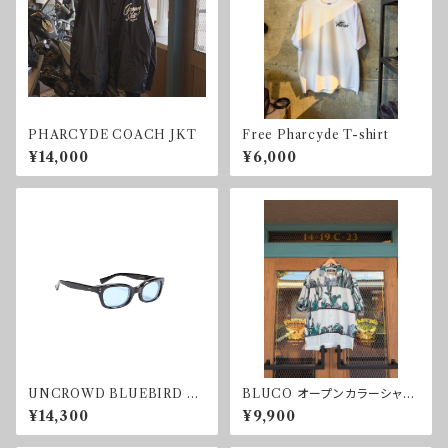
PHARCYDE COACH JKT
Free Pharcyde T-shirt
¥14,000
¥6,000
UNCROWD BLUEBIRD SU
BLUCO オープンカラーシャツ
NGLASS BLUE
-CACTUS-
¥14,300
¥9,900