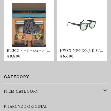
BLUCO イージーショーツ -B
HWZN.MFG.CO. J-D SUN
ANDANA-
GLASSE GREEN
¥8,800
¥6,600
CATEGORY
ITEM CATEGORY
LEATHER JACKET
PHARCYDE ORIGINAL