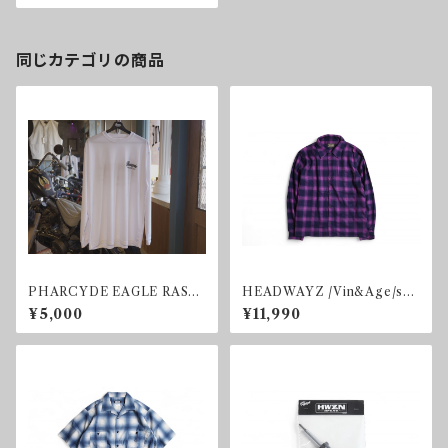
同じカテゴリの商品
PHARCYDE EAGLE RASH
HEADWAYZ /Vin&Age/shi
GUARD
rt
¥5,000
¥11,990