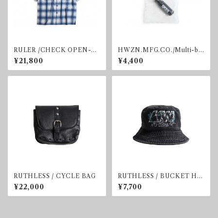
RULER /CHECK OPEN-N
HWZN.MFG.CO./Multi-bit
ECK S/S SHIRT
screwdriver.
¥21,800
¥4,400
RUTHLESS / CYCLE BAG
RUTHLESS / BUCKET HA
T
¥22,000
¥7,700