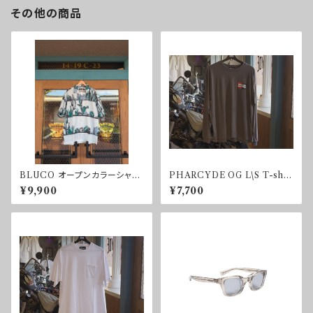
その他の商品
BLUCO オープンカラーシャツ
PHARCYDE OG L\S T-shir
-CACTUS-
t
¥9,900
¥7,700