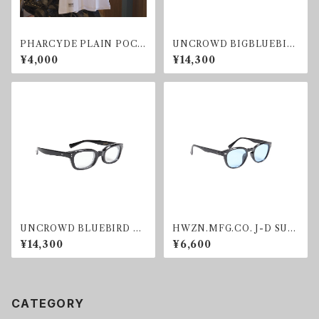
PHARCYDE PLAIN POCK
UNCROWD BIGBLUEBIR
ET T-shirt
D SUNGLASS SMOKE
¥4,000
¥14,300
UNCROWD BLUEBIRD SU
HWZN.MFG.CO. J-D SUN
NGLASS CLEAR
GLASS BLUE
¥14,300
¥6,600
CATEGORY