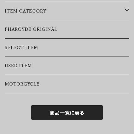
ITEM CATEGORY
LEATHER JACKET
PHARCYDE ORIGINAL
JACKET
SELECT ITEM
VEST
USED ITEM
SWEAT
MOTORCYCLE
HOODIE
商品一覧に戻る
S/S TEE