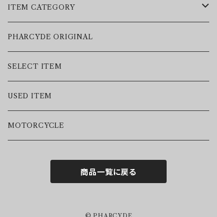
ITEM CATEGORY
LEATHER JACKET
PHARCYDE ORIGINAL
JACKET
SELECT ITEM
VEST
USED ITEM
SWEAT
MOTORCYCLE
HOODIE
商品一覧に戻る
S/S TEE
L/S TEE
© PHARCYDE