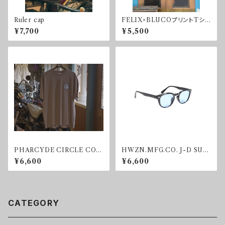
Ruler cap
FELIX×BLUCOプリントTシャ
ツ "FELIX THE CAT"
¥7,700
¥5,500
PHARCYDE CIRCLE COL
HWZN.MFG.CO. J-D SUN
OR ver. T-shirt
GLASS BLUE
¥6,600
¥6,600
CATEGORY