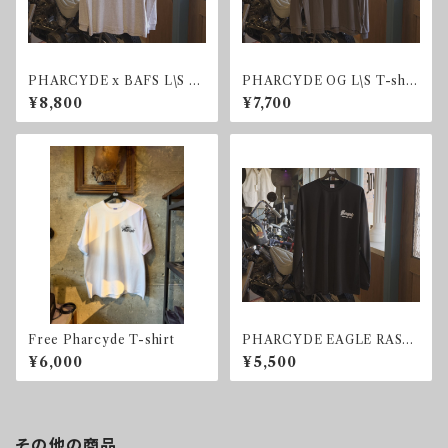
PHARCYDE x BAFS L\S T-
PHARCYDE OG L\S T-shir
shirt
t
¥8,800
¥7,700
Free Pharcyde T-shirt
PHARCYDE EAGLE RASH
GUARD CHECKER
¥6,000
¥5,500
その他の商品