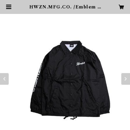
HWZN.MFG.CO. /Emblem L
ogo Coach Jacket | PHARCY
DE