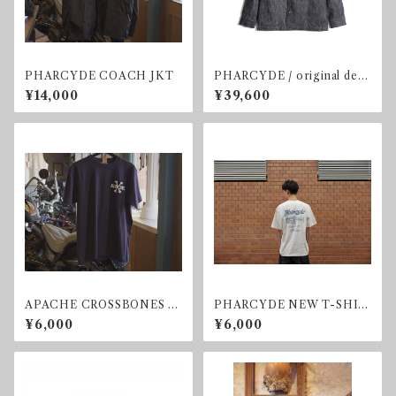
PHARCYDE COACH JKT
PHARCYDE / original deni
m J (type B)
¥14,000
¥39,600
APACHE CROSSBONES T-
PHARCYDE NEW T-SHIR
shirt
TS
¥6,000
¥6,000