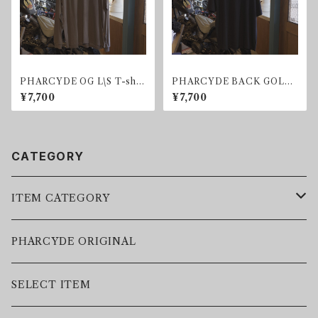
PHARCYDE OG L\S T-shir
PHARCYDE BACK GOLD
t
T-shirt
¥7,700
¥7,700
CATEGORY
ITEM CATEGORY
LEATHER JACKET
PHARCYDE ORIGINAL
JACKET
SELECT ITEM