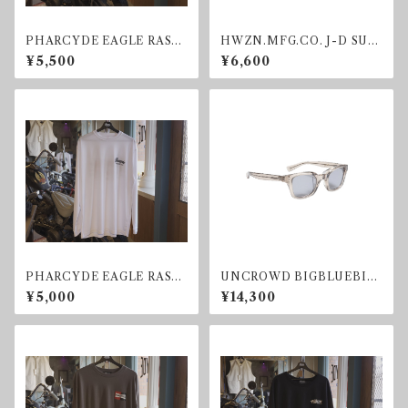
PHARCYDE EAGLE RASH
HWZN.MFG.CO. J-D SUN
GUARD CHECKER
GLASS BLUE
¥5,500
¥6,600
PHARCYDE EAGLE RASH
UNCROWD BIGBLUEBIR
GUARD
D SUNGLASS SMOKE
¥5,000
¥14,300