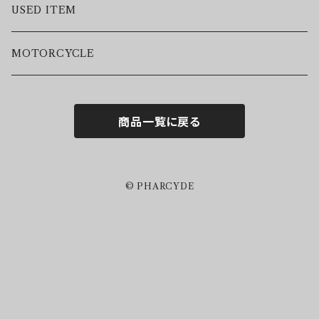
VEST
USED ITEM
SWEAT
MOTORCYCLE
HOODIE
商品一覧に戻る
S/S TEE
L/S TEE
© PHARCYDE
S/S SHIRTS
L/S SHIRTS
TANK TOP